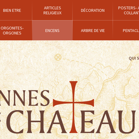
ARTICLES
POSTERS- 
BIEN ETRE
DÉCORATION
RELIGIEUX
COLLAN
ORGONITES-
ENCENS
ARBRE DE VIE
PENTACL
ORGONES
QUI 