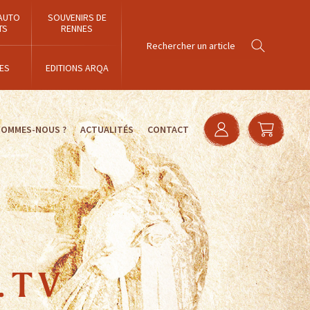
AUTO
SOUVENIRS DE
TS
RENNES
ES
EDITIONS ARQA
SOMMES-NOUS ?
ACTUALITÉS
CONTACT