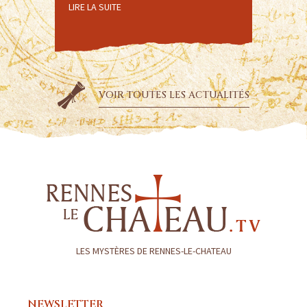
CHÂTE
LIRE LA SUITE
LIRE LA SU
VOIR TOUTES LES ACTUALITÉS
LES MYSTÈRES DE RENNES-LE-CHATEAU
NEWSLETTER