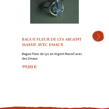
BAGUE FLEUR DE LYS ARGENT
BAGU
MASSIF AVEC EMAUX
Le modè
un Égyp
Bague Fleur de Lys en Argent Massif avec
d'Agrain,
des Emaux
9,80 
99,00 €