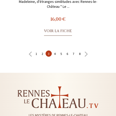
Madeleine, d'étranges similitudes avec Rennes-le-
Château * Le ...
16,00 €
VOIR LA FICHE
1
2
3
4
5
6
7
8
LES MYSTÈRES DE RENNES-LE-CHATEAU