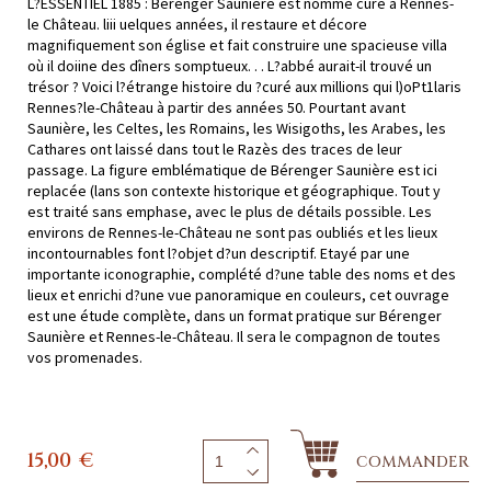
L?ESSENTIEL 1885 : Bérenger Saunière est nommé curé à Rennes-
le Château. liii uelques années, il restaure et décore
magnifiquement son église et fait construire une spacieuse villa
où il doiine des dîners somptueux. . . L?abbé aurait-il trouvé un
trésor ? Voici l?étrange histoire du ?curé aux millions qui l)oPt1laris
Rennes?le-Château à partir des années 50. Pourtant avant
Saunière, les Celtes, les Romains, les Wisigoths, les Arabes, les
Cathares ont laissé dans tout le Razès des traces de leur
passage. La figure emblématique de Bérenger Saunière est ici
replacée (lans son contexte historique et géographique. Tout y
est traité sans emphase, avec le plus de détails possible. Les
environs de Rennes-le-Château ne sont pas oubliés et les lieux
incontournables font l?objet d?un descriptif. Etayé par une
importante iconographie, complété d?une table des noms et des
lieux et enrichi d?une vue panoramique en couleurs, cet ouvrage
est une étude complète, dans un format pratique sur Bérenger
Saunière et Rennes-le-Château. Il sera le compagnon de toutes
vos promenades.
15,00
€
COMMANDER