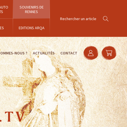
AUTO
SOUVENIRS DE
TS
RENNES
ES
EDITIONS ARQA
SOMMES-NOUS ?
ACTUALITÉS
CONTACT