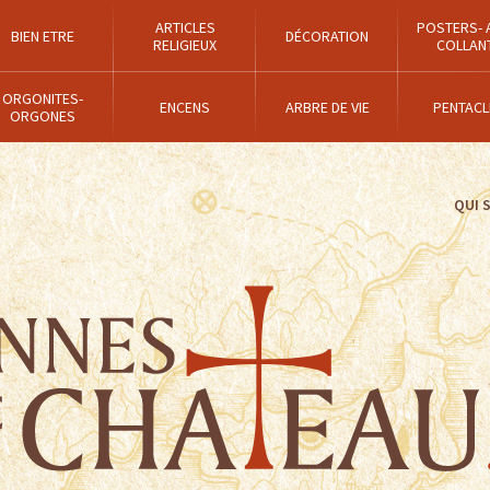
ARTICLES
POSTERS- 
BIEN ETRE
DÉCORATION
RELIGIEUX
COLLAN
ORGONITES-
ENCENS
ARBRE DE VIE
PENTACL
ORGONES
QUI 