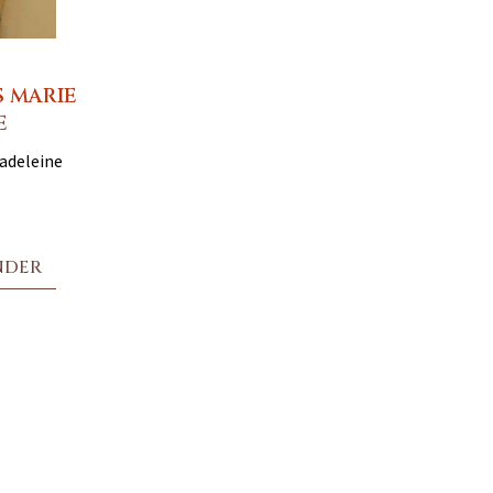
S MARIE
E
Madeleine
NDER