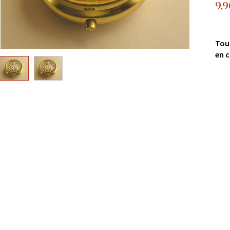
9,
Tou
en c