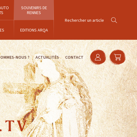
AUTO
SOUVENIRS DE
TS
RENNES
ES
EDITIONS ARQA
SOMMES-NOUS ?
ACTUALITÉS
CONTACT