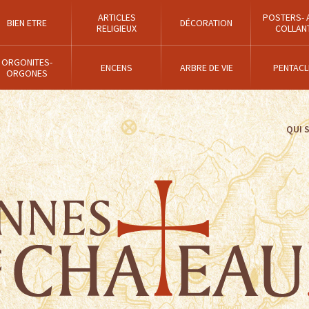
ARTICLES
POSTERS- 
BIEN ETRE
DÉCORATION
RELIGIEUX
COLLAN
ORGONITES-
ENCENS
ARBRE DE VIE
PENTACL
ORGONES
QUI 