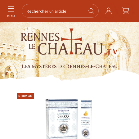
MENU
Les mystères de Rennes-le-Chateau
NOUVEAU