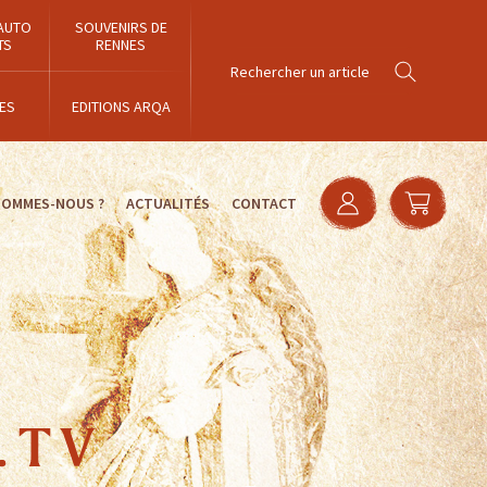
AUTO
SOUVENIRS DE
TS
RENNES
ES
EDITIONS ARQA
SOMMES-NOUS ?
ACTUALITÉS
CONTACT