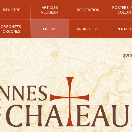
ARTICLES
POSTERS- 
BIEN ETRE
DÉCORATION
RELIGIEUX
COLLAN
ORGONITES-
ENCENS
ARBRE DE VIE
PENTACL
ORGONES
QUI 