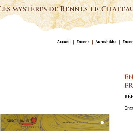
Les mystères de Rennes-le-Chatea
Accueil
Encens
Auroshikha
Encen
EN
FR
RÉ
Ence