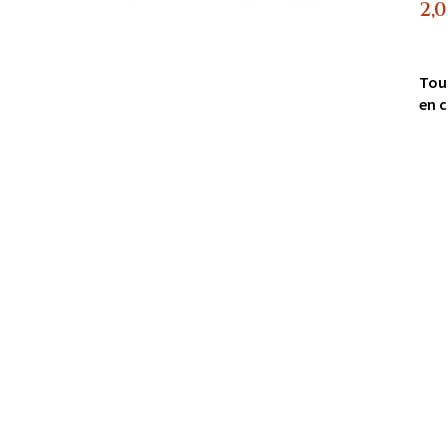
2,
Tou
en c