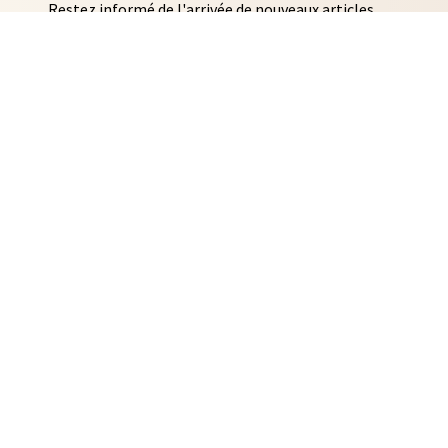
Restez informé de l'arrivée de nouveaux articles
AUTO COLLANTS
SOUVENIRS DE RENNES
BIJOUX
NTACLES
EDITIONS ARQA
MMES-NOUS ?
ACTUALITÉS
CONTACT
IDENTIALITÉ