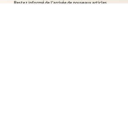
Restez informé de l'arrivée de nouveaux articles
AUTO COLLANTS
SOUVENIRS DE RENNES
BIJOUX
NTACLES
EDITIONS ARQA
MMES-NOUS ?
ACTUALITÉS
CONTACT
IDENTIALITÉ