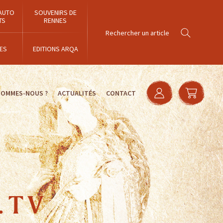
AUTO
SOUVENIRS DE
TS
RENNES
ES
EDITIONS ARQA
SOMMES-NOUS ?
ACTUALITÉS
CONTACT