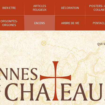
ARTICLES
POSTERS- 
BIEN ETRE
DÉCORATION
RELIGIEUX
COLLAN
ORGONITES-
ENCENS
ARBRE DE VIE
PENTACL
ORGONES
QUI 