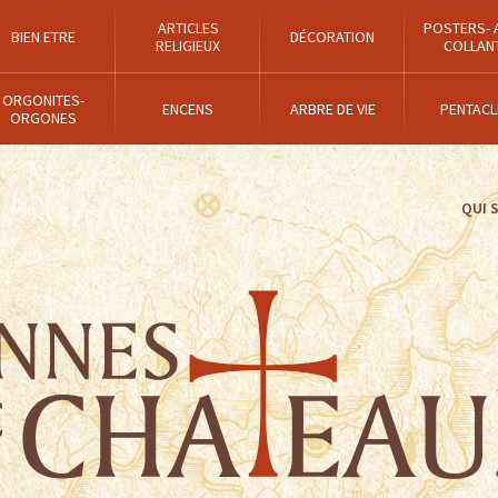
ARTICLES
POSTERS- 
BIEN ETRE
DÉCORATION
RELIGIEUX
COLLAN
ORGONITES-
ENCENS
ARBRE DE VIE
PENTACL
ORGONES
QUI 