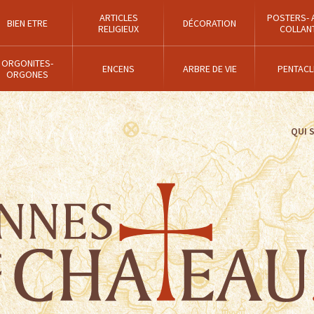
ARTICLES
POSTERS- 
BIEN ETRE
DÉCORATION
RELIGIEUX
COLLAN
ORGONITES-
ENCENS
ARBRE DE VIE
PENTACL
ORGONES
QUI 