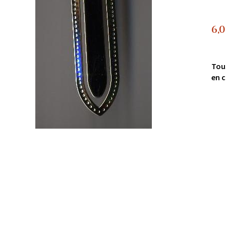
6,
Tou
en c