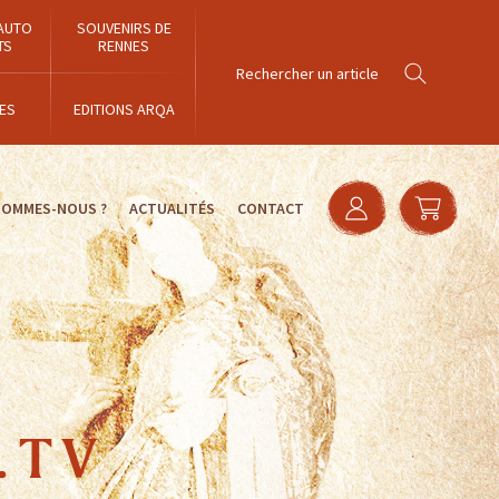
AUTO
SOUVENIRS DE
TS
RENNES
ES
EDITIONS ARQA
SOMMES-NOUS ?
ACTUALITÉS
CONTACT