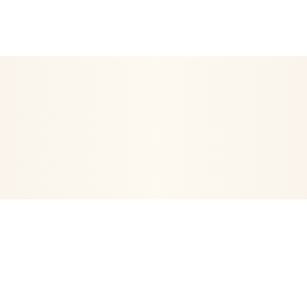
EN ETRE
ARTICLES RELIGIEUX
DÉCORATION
POSTERS- 
VIE
ORGONITES-ORGONES
ENCENS
ARBRE DE VIE
PE