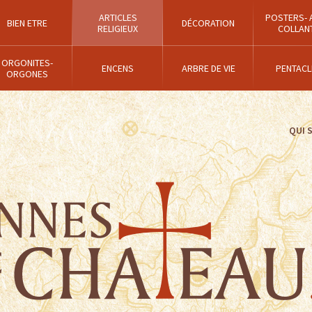
ARTICLES
POSTERS- 
BIEN ETRE
DÉCORATION
RELIGIEUX
COLLAN
ORGONITES-
ENCENS
ARBRE DE VIE
PENTACL
ORGONES
QUI 