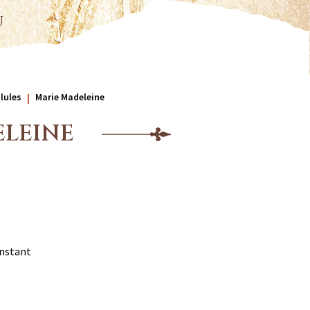
u
ilules
Marie Madeleine
ELEINE
instant