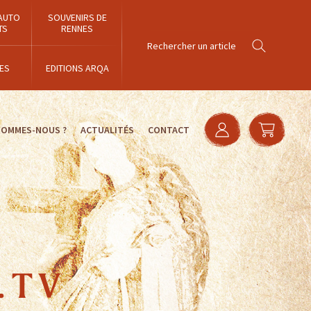
AUTO
SOUVENIRS DE
TS
RENNES
ES
EDITIONS ARQA
SOMMES-NOUS ?
ACTUALITÉS
CONTACT