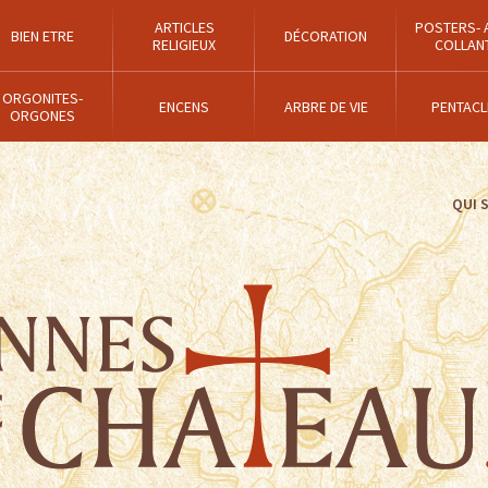
ARTICLES
POSTERS- 
BIEN ETRE
DÉCORATION
RELIGIEUX
COLLAN
ORGONITES-
ENCENS
ARBRE DE VIE
PENTACL
ORGONES
QUI 