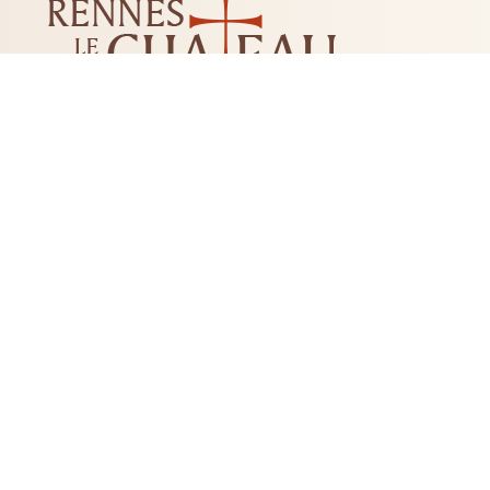
LES MYSTÈRES DE RENNES-LE-CHATEAU
LIVRES
CD DVD
TAROTS-ORACLES-RUNES
BI
RADIESTHÉSIE
FLEUR DE 
+33 04 68 20 74 81