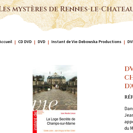
Les mystères de Rennes-le-Chatea
Accueil
CD DVD
DVD
Instant de Vie-Debowska Productions
DV
DV
CH
D'
RÉF
Dans
Jean
appo
du M