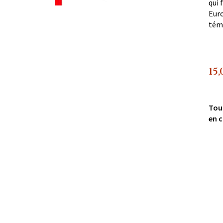
qui 
Euro
témo
15,
Tou
en c