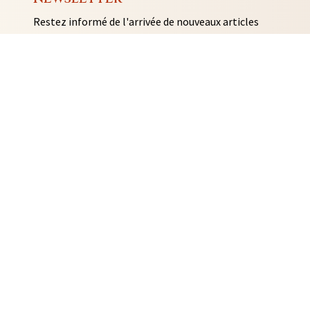
Restez informé de l'arrivée de nouveaux articles
AUTO COLLANTS
SOUVENIRS DE RENNES
BIJOUX
NTACLES
EDITIONS ARQA
MMES-NOUS ?
ACTUALITÉS
CONTACT