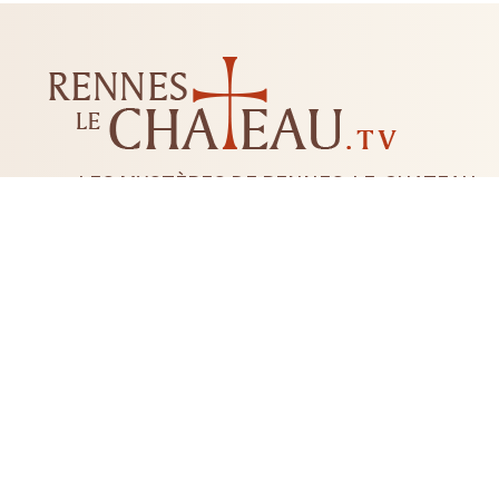
LES MYSTÈRES DE RENNES-LE-CHATEAU
LIVRES
CD DVD
TAROTS-ORACLES-RUNES
BI
RADIESTHÉSIE
FLEUR DE 
+33 04 68 20 74 81