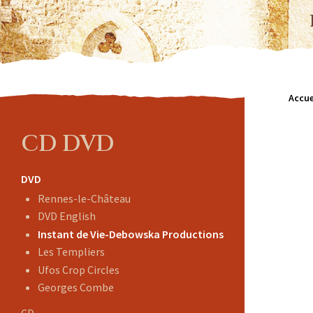
Accue
CD DVD
DVD
Rennes-le-Château
DVD English
Instant de Vie-Debowska Productions
Les Templiers
Ufos Crop Circles
Georges Combe
CD