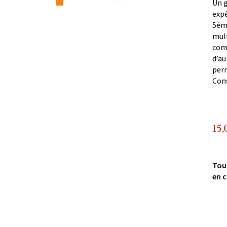
Un g
expé
5ème
mult
comp
d’au
perm
Con
15,
Tou
en c