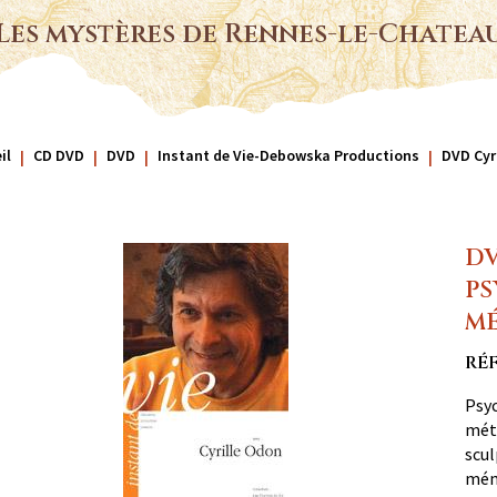
Les mystères de Rennes-le-Chatea
il
CD DVD
DVD
Instant de Vie-Debowska Productions
DVD Cyr
DV
PS
MÉ
RÉ
Psyc
méta
scul
mémo