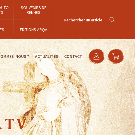
AUTO
SOUVENIRS DE
TS
RENNES
ES
EDITIONS ARQA
SOMMES-NOUS ?
ACTUALITÉS
CONTACT