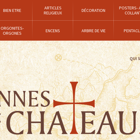
ARTICLES
POSTERS- 
BIEN ETRE
DÉCORATION
RELIGIEUX
COLLAN
ORGONITES-
ENCENS
ARBRE DE VIE
PENTACL
ORGONES
QUI 