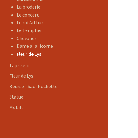
La broderie
Le concert
Le roi Arthur
Le Templier
Chevalier
Dame a la licorne
Fleur de Lys
Tapisserie
Fleur de Lys
Bourse - Sac- Pochette
Statue
Mobile