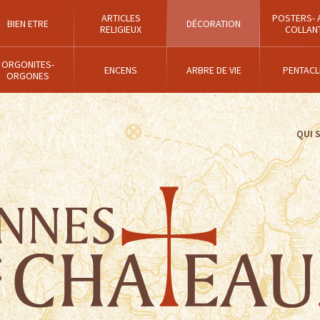
ARTICLES
POSTERS- 
BIEN ETRE
DÉCORATION
RELIGIEUX
COLLAN
ORGONITES-
ENCENS
ARBRE DE VIE
PENTACL
ORGONES
QUI 