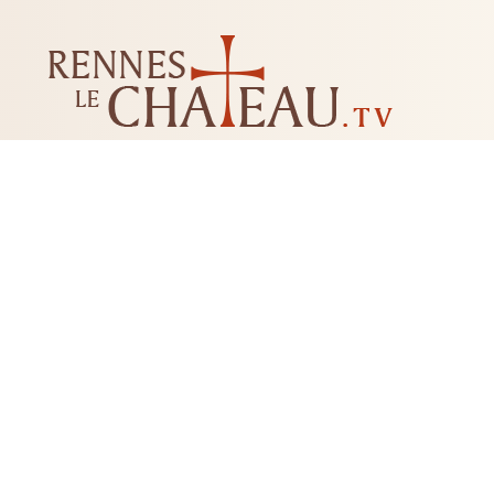
LES MYSTÈRES DE RENNES-LE-CHATEAU
LIVRES
CD DVD
TAROTS-ORACLES-RUNES
BI
RADIESTHÉSIE
FLEUR DE 
+33 04 68 20 74 81