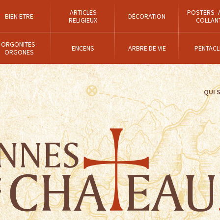
ARTICLES
POSTERS- 
BIEN ETRE
DÉCORATION
RELIGIEUX
COLLAN
ORGONITES-
ENCENS
ARBRE DE VIE
PENTACL
ORGONES
QUI 