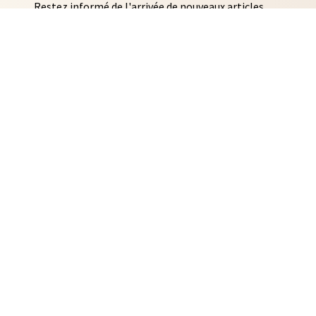
Restez informé de l'arrivée de nouveaux articles
AUTO COLLANTS
SOUVENIRS DE RENNES
BIJOUX
NTACLES
EDITIONS ARQA
MMES-NOUS ?
ACTUALITÉS
CONTACT
IDENTIALITÉ