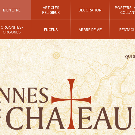
ARTICLES
POSTERS- 
BIEN ETRE
DÉCORATION
RELIGIEUX
COLLAN
ORGONITES-
ENCENS
ARBRE DE VIE
PENTACL
ORGONES
QUI 