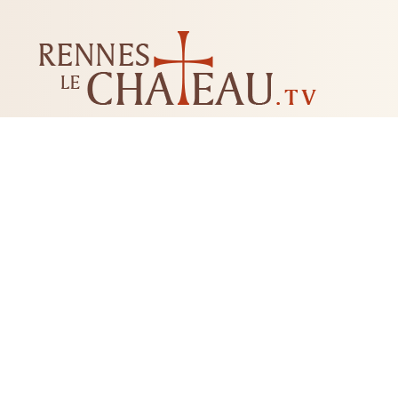
LES MYSTÈRES DE RENNES-LE-CHATEAU
LIVRES
CD DVD
TAROTS-ORACLES-RUNES
BI
RADIESTHÉSIE
FLEUR DE 
+33 04 68 20 74 81