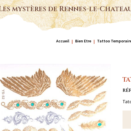
Les mystères de Rennes-le-Chatea
Accueil
Bien Etre
Tattoo Temporair
TA
RÉ
Tat