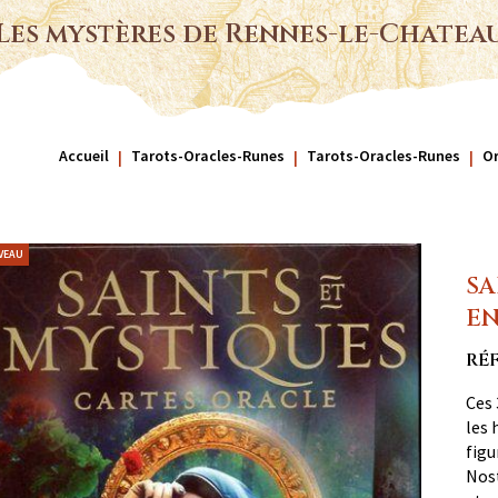
Les mystères de Rennes-le-Chatea
Accueil
Tarots-Oracles-Runes
Tarots-Oracles-Runes
Or
VEAU
SA
EN
RÉ
Ces 
les 
figu
Nost