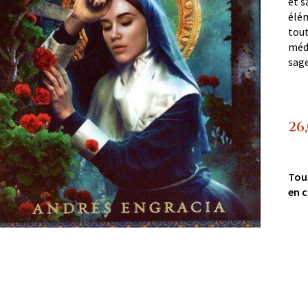
et s
élé
tou
médi
sage
26
Tou
en c