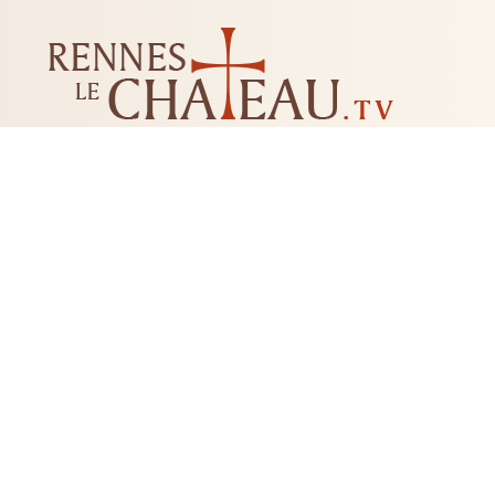
LES MYSTÈRES DE RENNES-LE-CHATEAU
LIVRES
CD DVD
TAROTS-ORACLES-RUNES
BI
RADIESTHÉSIE
FLEUR DE 
+33 04 68 20 74 81