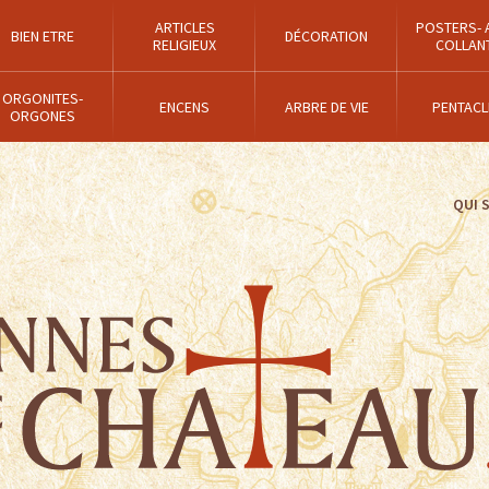
ARTICLES
POSTERS- 
BIEN ETRE
DÉCORATION
RELIGIEUX
COLLAN
ORGONITES-
ENCENS
ARBRE DE VIE
PENTACL
ORGONES
QUI 