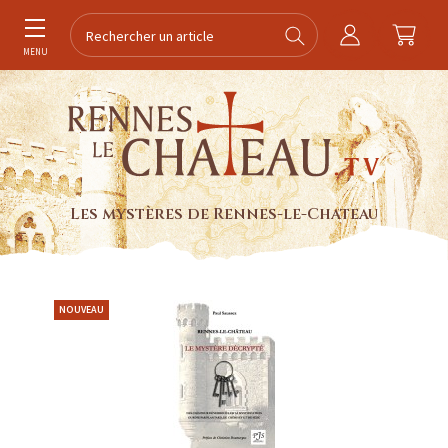
MENU
Les mystères de Rennes-le-Chateau
NOUVEAU