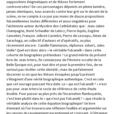
suppositions énigmatiques et de thèses fortement
controversées? De ces personnages dépeints en pleine lumière,
jamais identiques, tous avancés contre leur gré sur le devant de la
scène, on ne compte à ce jour pas moins de douze propositions
fulcanelliennes toutes différentes et aussi singulières pour
l'alchimiste auteur du Mystère des Cathédrales que : Jean-Julien
Champagne, René Schwaller de Lubicz, Pierre Dujols, Eugène
Canseliet, François Jollivet-Castelot, Pierre de Lesseps, Alexis de
Sarachaga, un collectif d'auteurs et d'opératifs, ou plus
récemment encore : Camille Flammarion, Alphonse Jobert, Jules
Violle? Quel est donc alors « le véritable Fulcanelli » dans cette
cohorte de biographies prétendues ? Le grand mérite du présent
livre de Jean Artero, fin connaisseur de l'Histoire occulte de la
Belle Époque est, pour tout dire et pour la première fois, de ne
surtout pas révéler cette identité ; mais de parfaitement
discerner ici en quoi les thèses évoquées jusqu'à présent
s'éloignent d'une vérité biographique authentique. C'est en cela
que cet ouvrage puissant fera date. Le « qui est Fulcanelli ? » n'est
pas pour Jean Artero le socle de référence de cette étude
érudite. Pour passer au plus près de l'incarnation flamboyante,
c'est bien plutôt dans le « qui n'est pas Fulcanelli ? » que réside la
véritable analyse de cette équation biographique? Un livre
étonnant où l'on trouvera une réflexion fouillée et argumentée sur
les raisons du rayonnement exceptionnel et croissant, à l'étranger