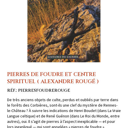
PIERRES DE FOUDRE ET CENTRE
SPIRITUEL ( ALEXANDRE ROUGÉ )
RÉF.: PIERRESFOUDREROUGE
De très anciens objets de culte, perdus et oubliés par terre dans
le forêts des Corbières, sont-ils une clef du mystère de Rennes-
le-Château ? À suivre les indications de Henri Boudet (dans La Vraie
Langue celtique) et de René Guénon (dans Le Roi du Monde, entre
autres), oui. Il s’agit de pierres à l’aspect inexplicable — et pour
lors inexpliqué — qui sont appelées « pierres de foudre ».