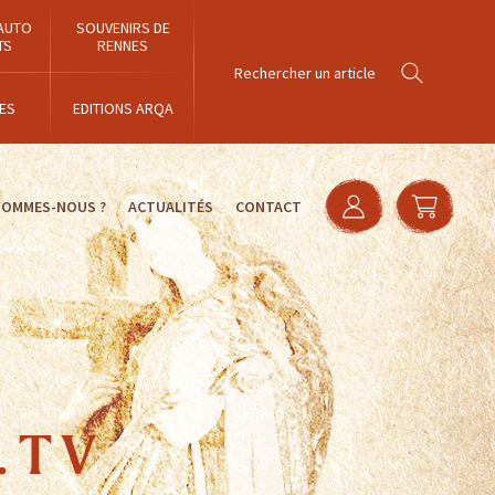
AUTO
SOUVENIRS DE
TS
RENNES
ES
EDITIONS ARQA
SOMMES-NOUS ?
ACTUALITÉS
CONTACT