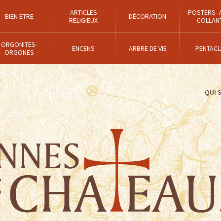
ARTICLES
POSTERS- 
BIEN ETRE
DÉCORATION
RELIGIEUX
COLLAN
ORGONITES-
ENCENS
ARBRE DE VIE
PENTACL
ORGONES
QUI 