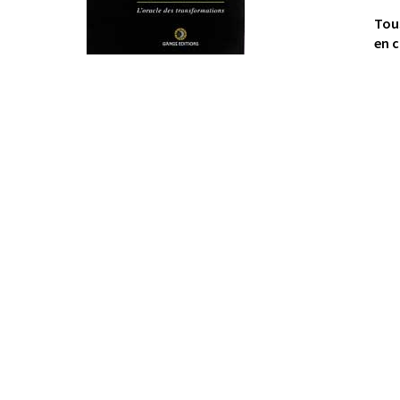
Tou
en c