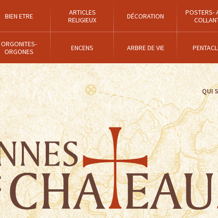
ARTICLES
POSTERS- 
BIEN ETRE
DÉCORATION
RELIGIEUX
COLLAN
ORGONITES-
ENCENS
ARBRE DE VIE
PENTACL
ORGONES
QUI 