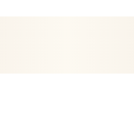
EN ETRE
ARTICLES RELIGIEUX
DÉCORATION
POSTERS- 
VIE
ORGONITES-ORGONES
ENCENS
ARBRE DE VIE
PE