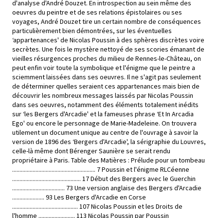
d'analyse d'André Douzet. En introspection au sein même des
oeuvres du peintre et de ses relations épistolaires ou ses
voyages, André Douzet tire un certain nombre de conséquences
particulièrement bien démontrées, sur les éventuelles
‘appartenances' de Nicolas Poussin à des sphères discrètes voire
secrètes. Une fois le mystère nettoyé de ses scories émanant de
vieilles résurgences proches du milieu de Rennes-le-Château, on
peut enfin voir toute la symbolique et l'énigme que le peintre a
sciemment laissées dans ses oeuvres. Il ne s'agit pas seulement
de déterminer quelles seraient ces appartenances mais bien de
découvrir les nombreux messages laissés par Nicolas Poussin
dans ses oeuvres, notamment des éléments totalement inédits
sur ‘les Bergers d'Arcadie' et la fameuses phrase ‘Et In Arcadia
Ego' ou encore le personnage de Marie-Madeleine. On trouvera
utilement un document unique au centre de l'ouvrage à savoir la
version de 1896 des ‘Bergers d'Arcadie', la sérigraphie du Louvres,
celle-là même dont Bérenger Saunière se serait rendu
propriétaire à Paris. Table des Matières : Prélude pour un tombeau
......................................................... 7 Poussin et l'énigme RLCéenne
............................................... 17 Début des Bergers avec le Guerchin
.................................... 73 Une version anglaise des Bergers d'Arcadie
...................... 93 Les Bergers d'Arcadie en Corse
............................................. 107 Nicolas Poussin et les Droits de
l'homme ......................... 113 Nicolas Poussin par Poussin