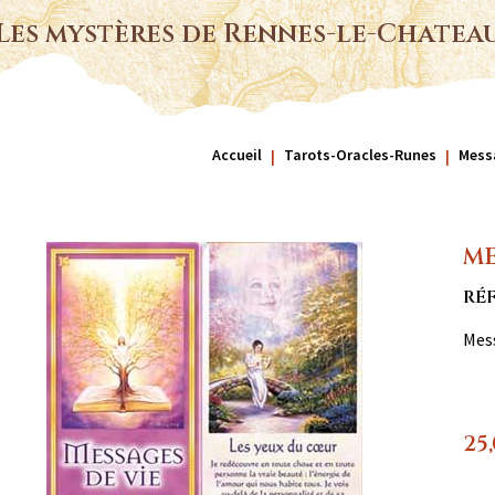
Les mystères de Rennes-le-Chatea
Accueil
Tarots-Oracles-Runes
Messa
ME
RÉF
Mess
25