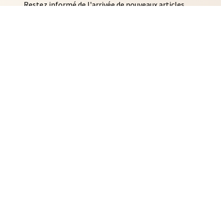
Restez informé de l'arrivée de nouveaux articles
AUTO COLLANTS
SOUVENIRS DE RENNES
BIJOUX
NTACLES
EDITIONS ARQA
MMES-NOUS ?
ACTUALITÉS
CONTACT
IDENTIALITÉ