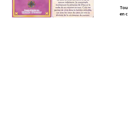
Tou
en c