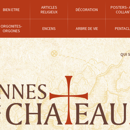
ARTICLES
POSTERS- 
BIEN ETRE
DÉCORATION
RELIGIEUX
COLLAN
ORGONITES-
ENCENS
ARBRE DE VIE
PENTACL
ORGONES
QUI 