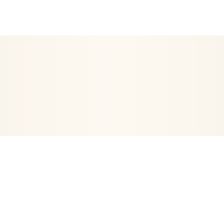
EN ETRE
ARTICLES RELIGIEUX
DÉCORATION
POSTERS- 
VIE
ORGONITES-ORGONES
ENCENS
ARBRE DE VIE
PE