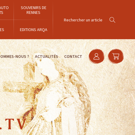
AUTO
SOUVENIRS DE
TS
RENNES
ES
EDITIONS ARQA
SOMMES-NOUS ?
ACTUALITÉS
CONTACT