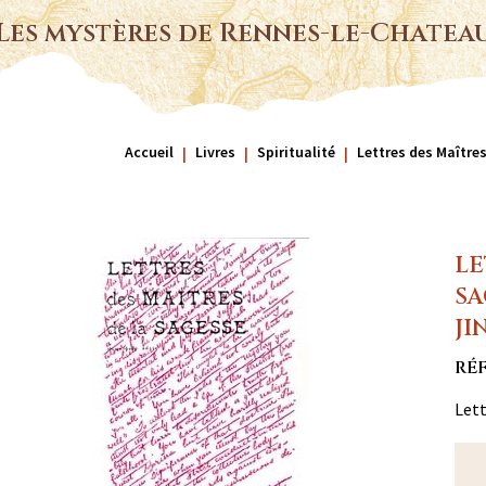
Les mystères de Rennes-le-Chatea
Accueil
Livres
Spiritualité
Lettres des Maître
LE
SA
JI
RÉ
Lett