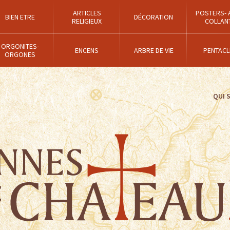
ARTICLES
POSTERS- 
BIEN ETRE
DÉCORATION
RELIGIEUX
COLLAN
ORGONITES-
ENCENS
ARBRE DE VIE
PENTACL
ORGONES
QUI 