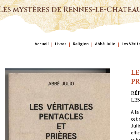
Les mystères de Rennes-le-Chatea
Accueil
Livres
Religion
Abbé Julio
Les Vérit
LE
PR
RÉF
LE
A la
cet 
Juli
effi
selo