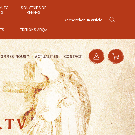
AUTO
SOUVENIRS DE
TS
RENNES
ES
EDITIONS ARQA
SOMMES-NOUS ?
ACTUALITÉS
CONTACT