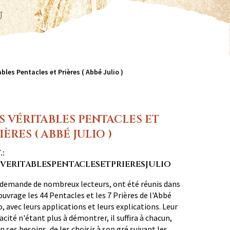
u
ables Pentacles et Prières ( Abbé Julio )
S VÉRITABLES PENTACLES ET
IÈRES ( ABBÉ JULIO )
.:
SVERITABLESPENTACLESETPRIERESJULIO
 demande de nombreux lecteurs, ont été réunis dans
ouvrage les 44 Pentacles et les 7 Prières de l'Abbé
o, avec leurs applications et leurs explications. Leur
cacité n'étant plus à démontrer, il suffira à chacun,
n ses besoins, de les choisir à son gré suivant les