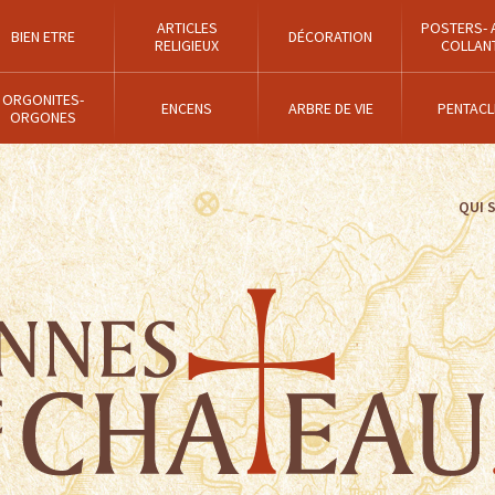
ARTICLES
POSTERS- 
BIEN ETRE
DÉCORATION
RELIGIEUX
COLLAN
ORGONITES-
ENCENS
ARBRE DE VIE
PENTACL
ORGONES
QUI 