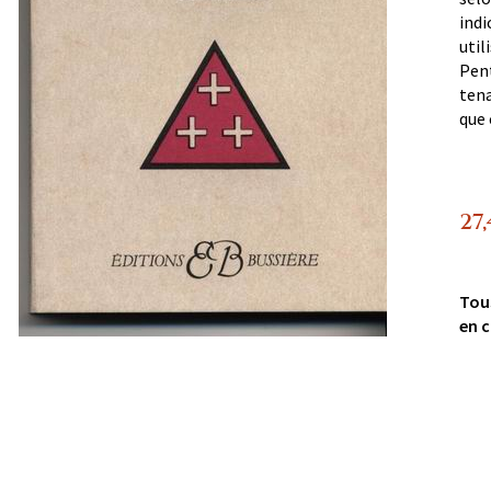
indi
util
Pent
tena
que 
27
Tou
en c