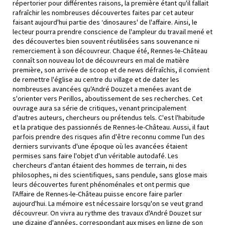
répertorier pour différentes raisons, la première étant qu'il fallait
rafraîchir les nombreuses découvertes faites par cet auteur
faisant aujourd'hui partie des ‘dinosaures' de l'affaire. Ainsi, le
lecteur pourra prendre conscience de l'ampleur du travail mené et
des découvertes bien souvent réutilisées sans souvenance ni
remerciement à son découvreur. Chaque été, Rennes-le-Château
connaît son nouveau lot de découvreurs en mal de matière
première, son arrivée de scoop et de news défraîchis, il convient
de remettre l'église au centre du village et de dater les
nombreuses avancées qu'André Douzet a menées avant de
s'orienter vers Perillos, aboutissement de ses recherches. Cet
ouvrage aura sa série de critiques, venant principalement
d'autres auteurs, chercheurs ou prétendus tels. C'est l'habitude
et la pratique des passionnés de Rennes-le-Château. Aussi, il faut
parfois prendre des risques afin d'être reconnu comme l'un des
derniers survivants d'une époque où les avancées étaient
permises sans faire l'objet d'un véritable autodafé. Les
chercheurs d'antan étaient des hommes de terrain, ni des
philosophes, ni des scientifiques, sans pendule, sans glose mais
leurs découvertes furent phénoménales et ont permis que
l'Affaire de Rennes-le-Château puisse encore faire parler
aujourd'hui. La mémoire est nécessaire lorsqu'on se veut grand
découvreur. On vivra au rythme des travaux d'André Douzet sur
une dizaine d'années, correspondant aux mises en ligne de son