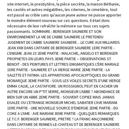
site internet, le presbytère, la pièce secrète, la maison Béthanie,
les cavités et autres mégalithes, les citernes, le cimetière, tout
est passé au crible sans qu'aucun jeune auteur ne puisse apporter
le moindre élément nouveau sur ces questions. Il était donc
nécessaire de leur rafraîchir la mémoire sur tous ces sujets
passionnants. SOMMAIRE : BERENGER SAUNIERE ET SON
ENVIRONNEMENT LA VIE DE L'ABBE SAUNIERE LE PRETENDU
JUGEMENT DE L'ABBE SAUNIERE SAUNIERE…LE CURE AUX MILLIARDS
JEAN XXIII DANS L'AFFAIRE DE BERENGER SAUNIERE 1ERE PARTIE -
L'ENIGME JEAN 23 2EME PARTIE - MALACHIE, ANGELO ET BERENGER
PROPHETES EN LEURS PAYS 3EME PARTIE – OBSERVATIONS ST
BENOIT - DES PEINTURES ET LETTRES ENIGMATIQUES L'ÈRE MARIALE
1ERE PARTIE - SAUNIERE ET LA VIERGE MARIE 2EME PARTIE - LA
SALETTE ET FATIMA: LES APPARITIONS APOCALYPTIQUES DU GRAND
MONARQUE 3EME PARTIE - SOUS LES VOILES SECRETS D'UNE VIERGE
EMMA CALVE, LA CASTAFIORE. UN ROSSIGNOL PEUT EN CACHER UN
AUTRE ENCORE UN P'TIT VERRE, MONSIEUR L'ABBE ? ABONDANCE DE
BIEN SUR UN ABBE 2EME PARTIE - SOUVENT COPIEE MAIS JAMAIS
EGALEE OU L'ETRANGE MONSIEUR MICHEL SABATIER L'AVE MARIANI
1ERE PARTIE - UNE NOUVELLE SOURCE D'ENERGIE 2EME PARTIE - DU
COKE A L'AME : AVE MARIANI 3EME PARTIE - QUELQUES REMARQUES
LE T.C.F. BERENGER SAUNIERE, PRETRE ? LA FRANC-MAÇONNERIE
DANS L'AFFAIRE DE RENNES-LE-CHATEAU ET DE BERENGER SAUNIERE