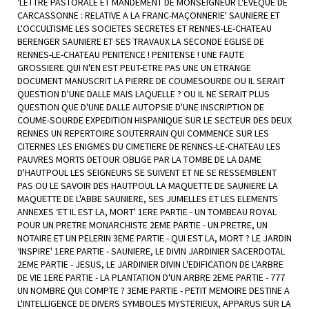
‘LETTRE PASTORALE ET MANDEMENT DE MONSEIGNEUR L'EVEQUE DE
CARCASSONNE : RELATIVE A LA FRANC-MAÇONNERIE' SAUNIERE ET
L'OCCULTISME LES SOCIETES SECRETES ET RENNES-LE-CHATEAU
BERENGER SAUNIERE ET SES TRAVAUX LA SECONDE EGLISE DE
RENNES-LE-CHATEAU PENITENCE ! PENITENSE ! UNE FAUTE
GROSSIERE QUI N'EN EST PEUT-ETRE PAS UNE UN ETRANGE
DOCUMENT MANUSCRIT LA PIERRE DE COUMESOURDE OU IL SERAIT
QUESTION D'UNE DALLE MAIS LAQUELLE ? OU IL NE SERAIT PLUS
QUESTION QUE D'UNE DALLE AUTOPSIE D'UNE INSCRIPTION DE
COUME-SOURDE EXPEDITION HISPANIQUE SUR LE SECTEUR DES DEUX
RENNES UN REPERTOIRE SOUTERRAIN QUI COMMENCE SUR LES
CITERNES LES ENIGMES DU CIMETIERE DE RENNES-LE-CHATEAU LES
PAUVRES MORTS DETOUR OBLIGE PAR LA TOMBE DE LA DAME
D'HAUTPOUL LES SEIGNEURS SE SUIVENT ET NE SE RESSEMBLENT
PAS OU LE SAVOIR DES HAUTPOUL LA MAQUETTE DE SAUNIERE LA
MAQUETTE DE L'ABBE SAUNIERE, SES JUMELLES ET LES ELEMENTS
ANNEXES ‘ET IL EST LA, MORT' 1ERE PARTIE - UN TOMBEAU ROYAL
POUR UN PRETRE MONARCHISTE 2EME PARTIE - UN PRETRE, UN
NOTAIRE ET UN PELERIN 3EME PARTIE - QUI EST LA, MORT ? LE JARDIN
‘INSPIRE' 1ERE PARTIE - SAUNIERE, LE DIVIN JARDINIER SACERDOTAL
2EME PARTIE - JESUS, LE JARDINIER DIVIN L'EDIFICATION DE L'ARBRE
DE VIE 1ERE PARTIE - LA PLANTATION D'UN ARBRE 2EME PARTIE - 777
UN NOMBRE QUI COMPTE ? 3EME PARTIE - PETIT MEMOIRE DESTINE A
L'INTELLIGENCE DE DIVERS SYMBOLES MYSTERIEUX, APPARUS SUR LA