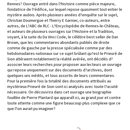
Rennes? Ouvrage entré dans l?histoire comme pièce majeure,
fondatrice de l?édifice, sur lequel repose quasiment tout entier le
mystère audois. Après plusieurs années d?enquête sur le sujet,
Christian Doumergue et Thierry E Garnier, co-auteurs, entre
autres, de L?ABC de RLC - L?Encyclopédie de Rennes-le-Château,
et auteurs de plusieurs ouvrages sur l?Histoire et la Tradition,
voyant, à la suite du Da Vinci Code, le célèbre best seller de Dan
Brown, que les commentaires abondants publiés de droite
comme de gauche par la presse spécialisée comme par des
hebdomadaires nationaux sur ce sujet brûlant qu?est le Prieuré de
Sion altéraient notablement la réalité avérée, ont décidés d?
associer leurs recherches pour proposer aux lecteurs un ouvrage
qui repose uniquement sur des documents d?archives, dont
quelques uns inédits, et tous assortis de leurs commentaires.
Pour la première fois la totalité des documents attribués au
mystérieux Prieuré de Sion sont ici analysés avec toute l?acuité
nécessaire. On découvrira dans cet ouvrage une biographie
fouillée de Pierre Plantard qui apparaît ici, au grand jour et contre
toute attente comme une figure beaucoup plus complexe que ce
que l?on aurait pu imaginer?