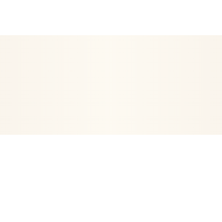
EN ETRE
ARTICLES RELIGIEUX
DÉCORATION
POSTERS- 
VIE
ORGONITES-ORGONES
ENCENS
ARBRE DE VIE
PE