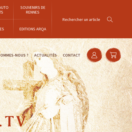
AUTO
SOUVENIRS DE
TS
RENNES
ES
EDITIONS ARQA
SOMMES-NOUS ?
ACTUALITÉS
CONTACT