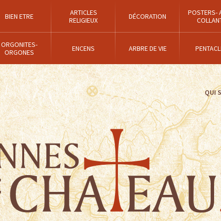
ARTICLES
POSTERS- 
BIEN ETRE
DÉCORATION
RELIGIEUX
COLLAN
ORGONITES-
ENCENS
ARBRE DE VIE
PENTACL
ORGONES
QUI 