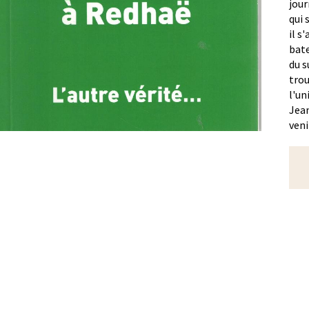
jour
qui 
il s
bate
du s
trou
l'un
Jean
venir