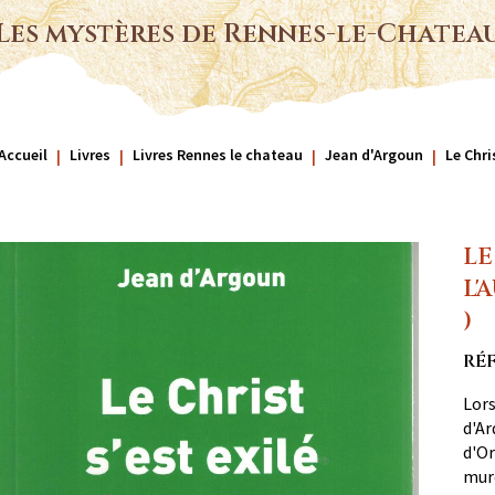
Les mystères de Rennes-le-Chatea
Accueil
Livres
Livres Rennes le chateau
Jean d'Argoun
Le Chri
LE
L'
)
RÉF
Lors
d'Ar
d'Or
muré