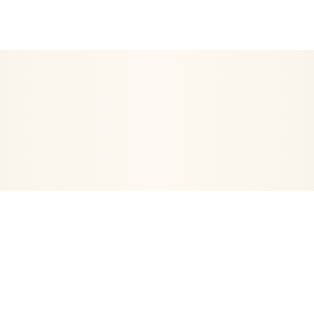
EN ETRE
ARTICLES RELIGIEUX
DÉCORATION
POSTERS- 
VIE
ORGONITES-ORGONES
ENCENS
ARBRE DE VIE
PE