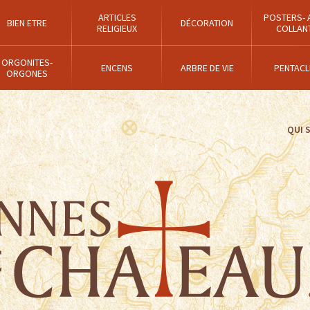
ARTICLES
POSTERS- 
BIEN ETRE
DÉCORATION
RELIGIEUX
COLLAN
ORGONITES-
ENCENS
ARBRE DE VIE
PENTACL
ORGONES
QUI 