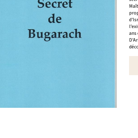
Maît
prop
d'Is
l’ex
ans 
D'Ar
déco