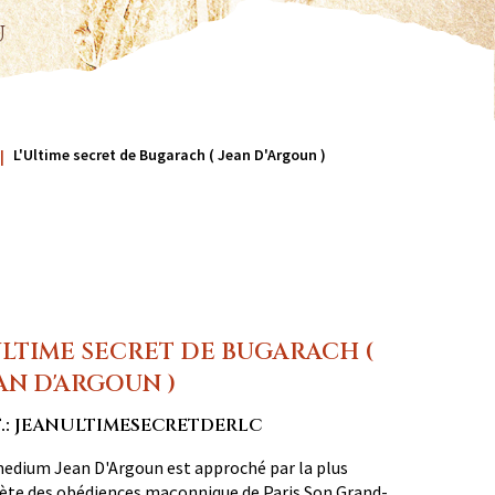
u
L'Ultime secret de Bugarach ( Jean D'Argoun )
ULTIME SECRET DE BUGARACH (
AN D'ARGOUN )
F.: JEANULTIMESECRETDERLC
edium Jean D'Argoun est approché par la plus
ète des obédiences maçonnique de Paris.Son Grand-