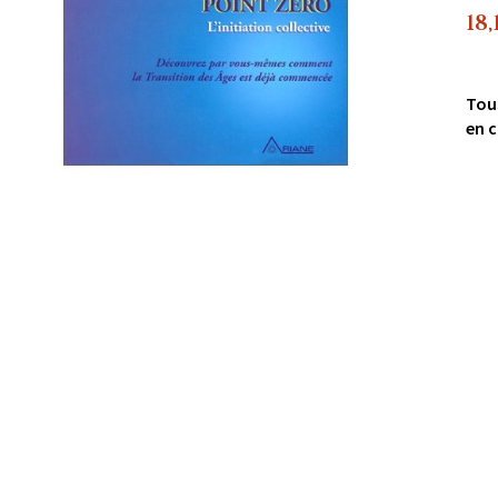
18,
Tou
en c