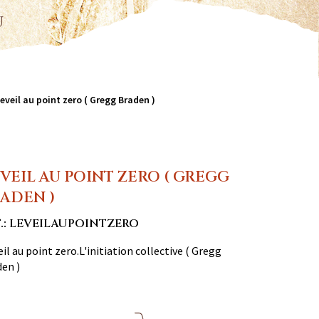
u
'eveil au point zero ( Gregg Braden )
EVEIL AU POINT ZERO ( GREGG
ADEN )
F.: LEVEILAUPOINTZERO
eil au point zero.L'initiation collective ( Gregg
en )