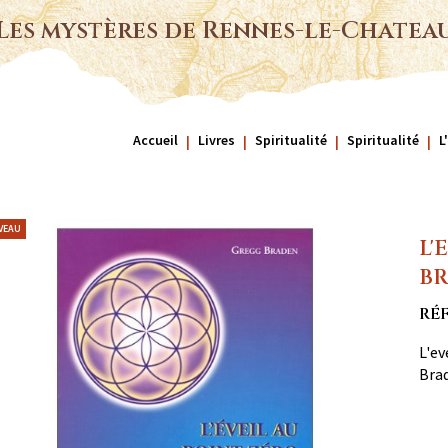
Les mystères de Rennes-le-Chatea
Accueil
Livres
Spiritualité
Spiritualité
L
VEAU
L'
BR
RÉ
L'ev
Brad