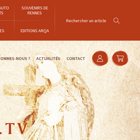
AUTO
SOUVENIRS DE
TS
RENNES
ES
EDITIONS ARQA
SOMMES-NOUS ?
ACTUALITÉS
CONTACT