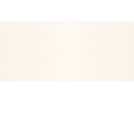
EN ETRE
ARTICLES RELIGIEUX
DÉCORATION
POSTERS- 
VIE
ORGONITES-ORGONES
ENCENS
ARBRE DE VIE
PE