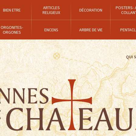
ARTICLES
POSTERS- 
BIEN ETRE
DÉCORATION
RELIGIEUX
COLLAN
ORGONITES-
ENCENS
ARBRE DE VIE
PENTACL
ORGONES
QUI 