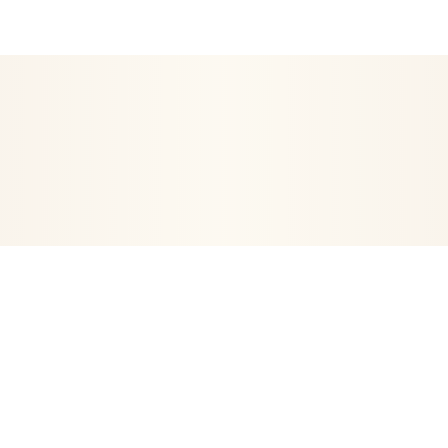
EN ETRE
ARTICLES RELIGIEUX
DÉCORATION
POSTERS- 
VIE
ORGONITES-ORGONES
ENCENS
ARBRE DE VIE
PE