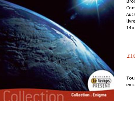
Broo
Com
Auta
livr
14 x
21,
Tou
en c