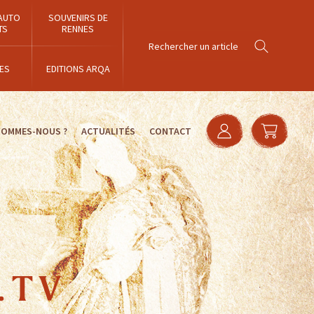
AUTO
SOUVENIRS DE
TS
RENNES
ES
EDITIONS ARQA
SOMMES-NOUS ?
ACTUALITÉS
CONTACT