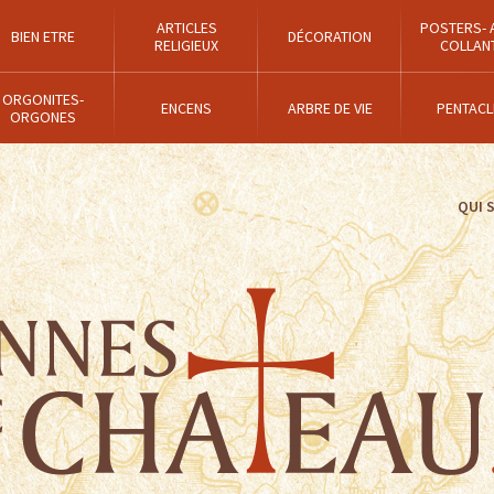
ARTICLES
POSTERS- 
BIEN ETRE
DÉCORATION
RELIGIEUX
COLLAN
ORGONITES-
ENCENS
ARBRE DE VIE
PENTACL
ORGONES
QUI 