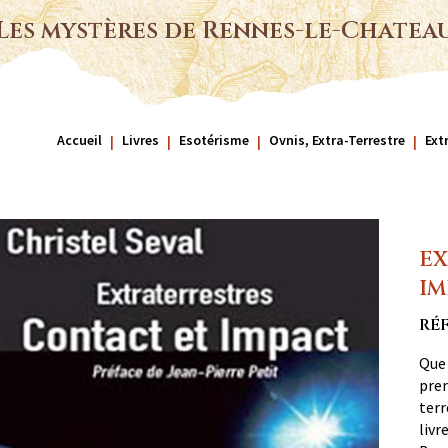
Les mystères de Rennes-le-Chatea
Accueil
Livres
Esotérisme
Ovnis, Extra-Terrestre
Ext
EX
IM
RÉF
Que 
pren
terr
livr