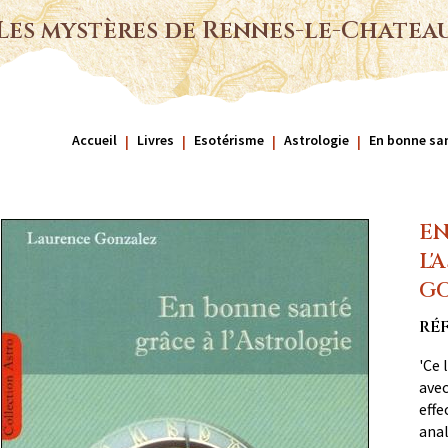
Les mystères de Rennes-le-Chatea
Accueil
Livres
Esotérisme
Astrologie
En bonne san
EN
L'
GO
RÉF
'Ce 
avec
effe
anal