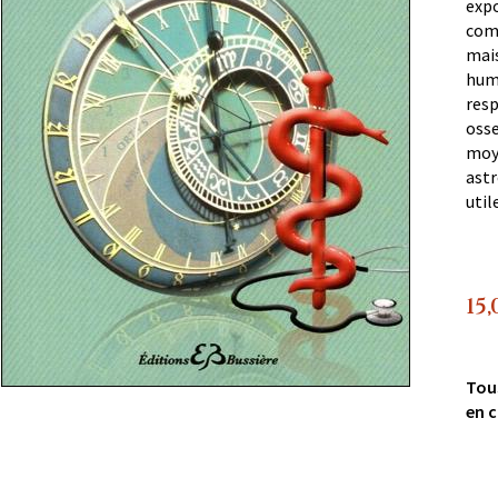
expo
comp
mais
huma
resp
osse
moye
astr
util
15,
Tou
en c