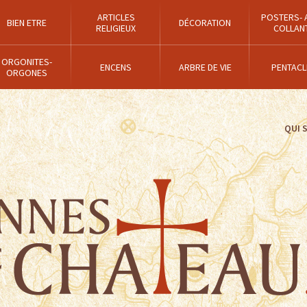
ARTICLES
POSTERS- 
BIEN ETRE
DÉCORATION
RELIGIEUX
COLLAN
ORGONITES-
ENCENS
ARBRE DE VIE
PENTACL
ORGONES
QUI 