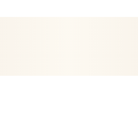
EN ETRE
ARTICLES RELIGIEUX
DÉCORATION
POSTERS- 
VIE
ORGONITES-ORGONES
ENCENS
ARBRE DE VIE
PE