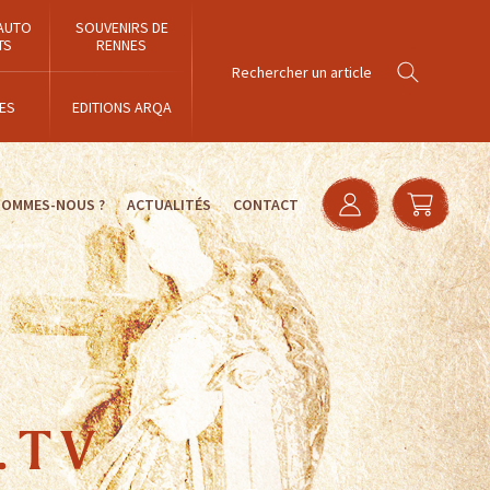
AUTO
SOUVENIRS DE
TS
RENNES
ES
EDITIONS ARQA
SOMMES-NOUS ?
ACTUALITÉS
CONTACT