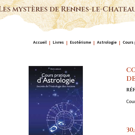
Les mystères de Rennes-le-Chatea
Accueil
Livres
Esotérisme
Astrologie
Cours 
CO
DE
RÉ
Cour
30