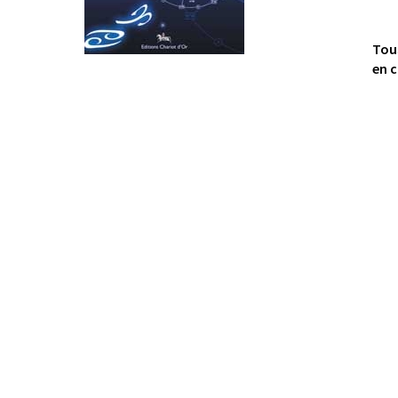
Tou
en c