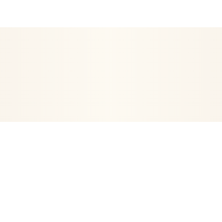
EN ETRE
ARTICLES RELIGIEUX
DÉCORATION
POSTERS- 
VIE
ORGONITES-ORGONES
ENCENS
ARBRE DE VIE
PE