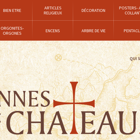
ARTICLES
POSTERS- 
BIEN ETRE
DÉCORATION
RELIGIEUX
COLLAN
ORGONITES-
ENCENS
ARBRE DE VIE
PENTACL
ORGONES
QUI 