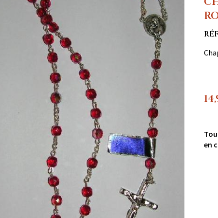
CH
R
RÉ
Chap
14
Tou
en c