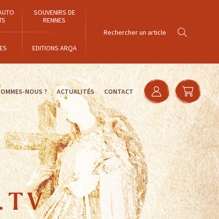
AUTO
SOUVENIRS DE
TS
RENNES
ES
EDITIONS ARQA
SOMMES-NOUS ?
ACTUALITÉS
CONTACT