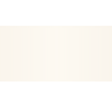
EN ETRE
ARTICLES RELIGIEUX
DÉCORATION
POSTERS- 
VIE
ORGONITES-ORGONES
ENCENS
ARBRE DE VIE
PE