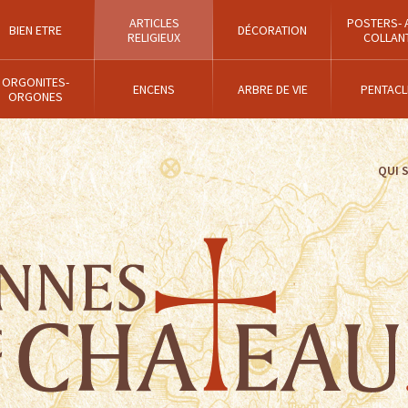
ARTICLES
POSTERS- 
BIEN ETRE
DÉCORATION
RELIGIEUX
COLLAN
ORGONITES-
ENCENS
ARBRE DE VIE
PENTACL
ORGONES
QUI 