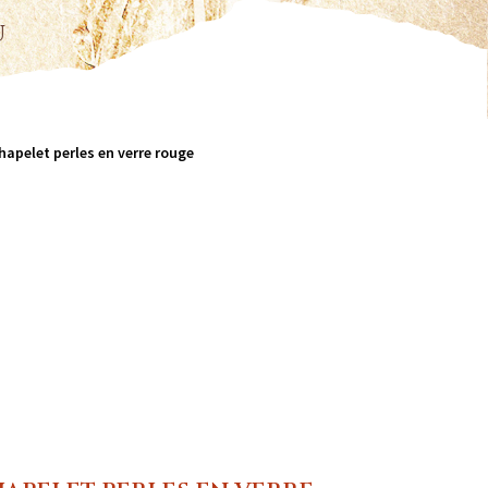
u
hapelet perles en verre rouge