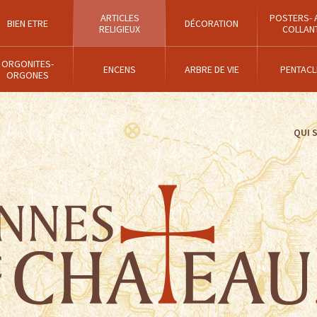
ARTICLES
POSTERS- 
BIEN ETRE
DÉCORATION
RELIGIEUX
COLLAN
ORGONITES-
ENCENS
ARBRE DE VIE
PENTACL
ORGONES
QUI 