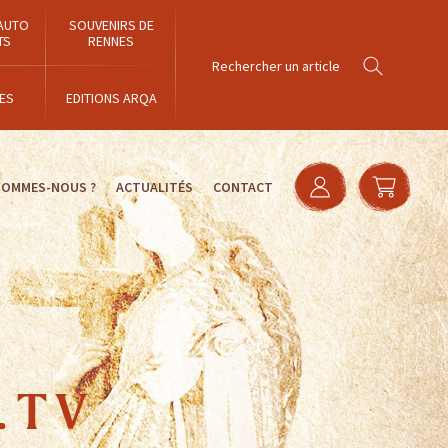
AUTO
SOUVENIRS DE
TS
RENNES
ES
EDITIONS ARQA
SOMMES-NOUS ?
ACTUALITÉS
CONTACT