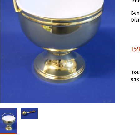
RÉ
Beni
Diam
15
Tou
en c