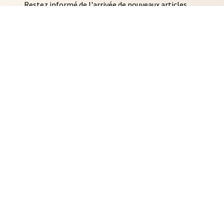
Restez informé de l'arrivée de nouveaux articles
AUTO COLLANTS
SOUVENIRS DE RENNES
BIJOUX
NTACLES
EDITIONS ARQA
MMES-NOUS ?
ACTUALITÉS
CONTACT
IDENTIALITÉ