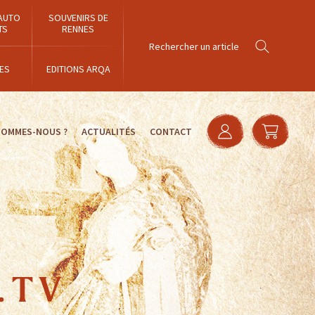
AUTO
SOUVENIRS DE
TS
RENNES
ES
EDITIONS ARQA
SOMMES-NOUS ?
ACTUALITÉS
CONTACT