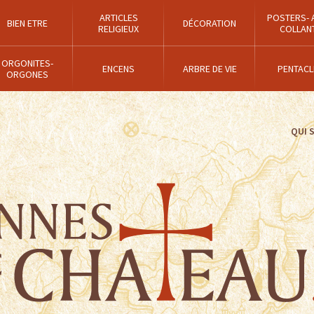
ARTICLES
POSTERS- 
BIEN ETRE
DÉCORATION
RELIGIEUX
COLLAN
ORGONITES-
ENCENS
ARBRE DE VIE
PENTACL
ORGONES
QUI 