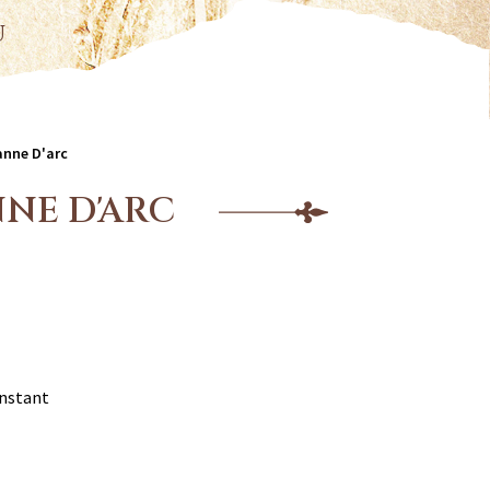
u
anne D'arc
NNE D'ARC
instant