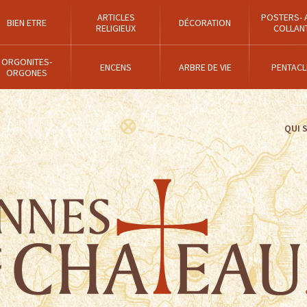
ARTICLES
POSTERS- 
BIEN ETRE
DÉCORATION
RELIGIEUX
COLLAN
ORGONITES-
ENCENS
ARBRE DE VIE
PENTACL
ORGONES
QUI 