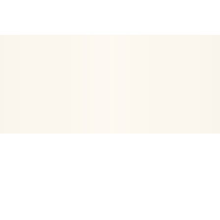
EN ETRE
ARTICLES RELIGIEUX
DÉCORATION
POSTERS- 
VIE
ORGONITES-ORGONES
ENCENS
ARBRE DE VIE
PE