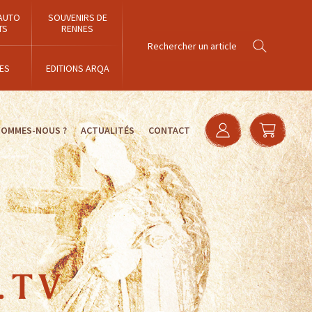
AUTO
SOUVENIRS DE
TS
RENNES
ES
EDITIONS ARQA
SOMMES-NOUS ?
ACTUALITÉS
CONTACT